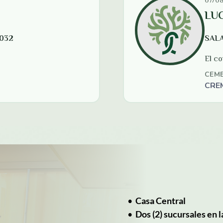
•
Casa Central
•
Dos (2) sucursales en 