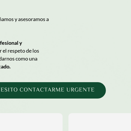
amos y asesoramos a 
esional y 
el respeto de los 
valores que nos han permitido consolidarnos como una 
ado. 
ESITO CONTACTARME URGENTE