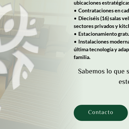
ubicaciones estratégicas
•
Contrataciones en cad
•
Dieciséis (16) salas ve
sectores privados y kitc
•
Estacionamiento gratui
•
Instalaciones modernas
última tecnología y adap
familia.
Sabemos lo que se
est
Contacto