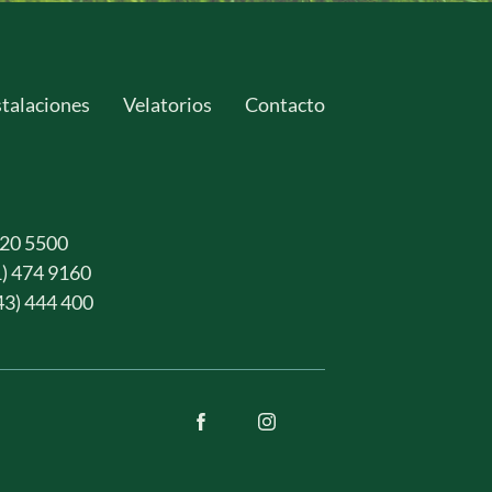
stalaciones
Velatorios
Contacto
420 5500
) 474 9160
3) 444 400 